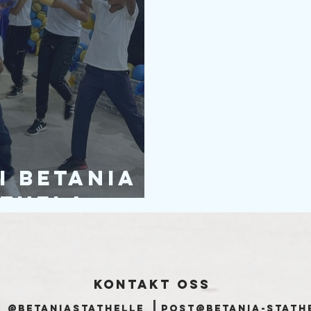
 i Betania
zuela
kontakt oss
@betaniastathelle
post@betania-stath