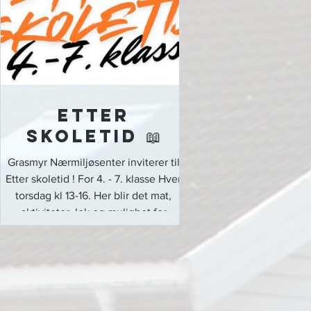
stathelle.no/bibelskolen
Etter
skoletid 📖
Grasmyr Nærmiljøsenter inviterer til
Etter skoletid ! For 4. - 7. klasse Hver
torsdag kl 13-16. Her blir det mat,
aktiviteter, lek og mulighet for
leksehjelp. Les mer om Etter
skoletid:
https://grasmyr.org/hendelse?etter-
skoletid&Id=2349341