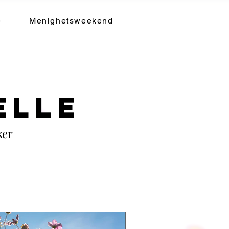
e
Menighetsweekend
ELLE
ker