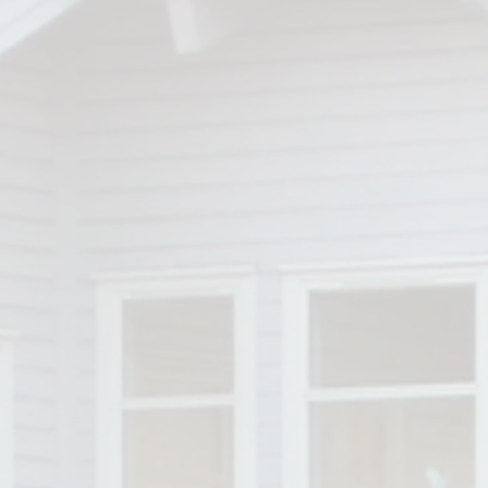
/grasmyr.org/kalender/
tipping.no/grasrotandelen Her kan
du velge Betania som din
Grasrotmottaker: https://www.norsk
tipping.no/grasrotandelen/din-
mottaker/971322136 Takk for støtten