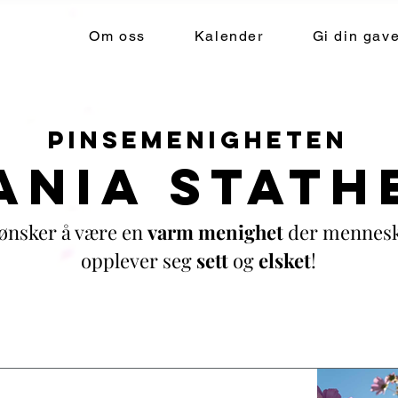
Om oss
Kalender
Gi din gav
Pinsemenigheten
ANIA STATH
 ønsker å være en
varm menighet
der mennes
opplever seg
sett
og
elsket
!