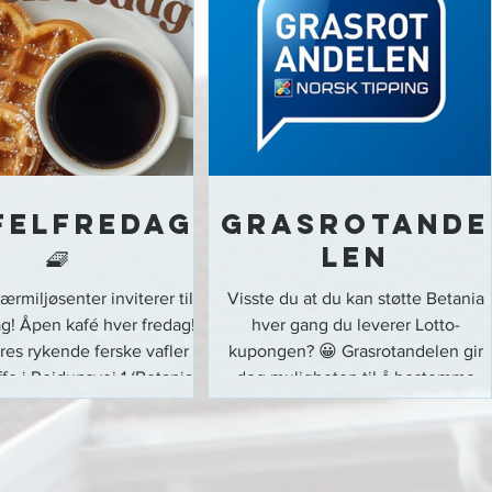
felfredag
Grasrotande
🧇
len
rmiljøsenter inviterer til
Visste du at du kan støtte Betania
g! Åpen kafé hver fredag!
hver gang du leverer Lotto-
res rykende ferske vafler
kupongen? 😀 Grasrotandelen gir
fe i Reidunsvei 1 (Betania
deg muligheten til å bestemme
e). Vaffelfredag har tatt
hvem som skal få en del av Norsk
se, men er tilbake i høst
Tippings overskudd – uten at det
nfo i Nærmiljøsenteret sin
koster deg noe ekstra.
kalender:
https://www.norsk-