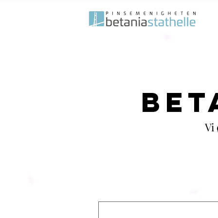
BET
Vi