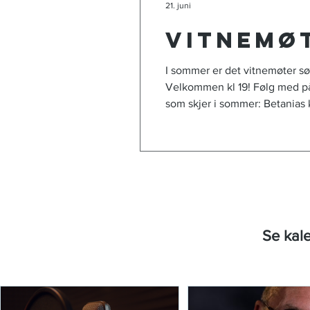
21. juni
Vitnemø
I sommer er det vitnemøter søn
Velkommen kl 19! Følg med på
som skjer i sommer: Betanias
Menighetsweekend i Fyresdal! Menighetsweekend 4.-6. sept God somm
🌞
Se kale