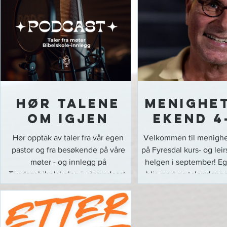
Hør talene
Menighe
om igjen
ekend 4
Hør opptak av taler fra vår egen
Velkommen til menigh
pastor og fra besøkende på våre
på Fyresdal kurs- og leir
møter - og innlegg på
helgen i september! Egi
Tirsdagsbibelskolen i vår podcast-
blir med og taler denn
tjeneste! Taler: https://www.betania-
Bli med og lag en fin 
stathelle.no/taler
med hele menighe
Tirsdagsbibelskolen:
Påmeldingen er åpen! K
https://www.betania-
mer info og påme